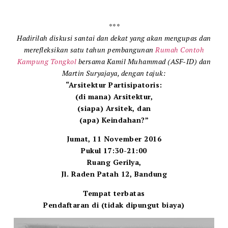
***
Hadirilah diskusi santai dan dekat yang akan mengupas dan
merefleksikan satu tahun pembangunan
Rumah Contoh
Kampung Tongkol
bersama Kamil Muhammad (ASF-ID) dan
Martin Suryajaya, dengan tajuk:
“Arsitektur Partisipatoris:
(di mana) Arsitektur,
(siapa) Arsitek, dan
(apa) Keindahan?”
Jumat, 11 November 2016
Pukul 17:30-21:00
Ruang Gerilya,
Jl. Raden Patah 12, Bandung
Tempat terbatas
Pendaftaran di (tidak dipungut biaya)