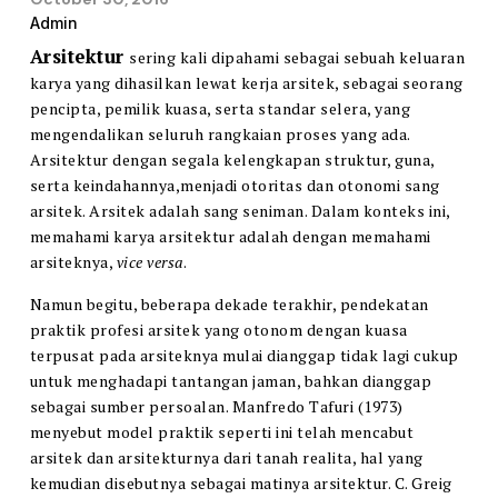
Admin
Arsitektur
sering kali dipahami sebagai sebuah keluaran
karya yang dihasilkan lewat kerja arsitek, sebagai seorang
pencipta, pemilik kuasa, serta standar selera, yang
mengendalikan seluruh rangkaian proses yang ada.
Arsitektur dengan segala kelengkapan struktur, guna,
serta keindahannya,menjadi otoritas dan otonomi sang
arsitek. Arsitek adalah sang seniman. Dalam konteks ini,
memahami karya arsitektur adalah dengan memahami
arsiteknya,
vice versa
.
Namun begitu, beberapa dekade terakhir, pendekatan
praktik profesi arsitek yang otonom dengan kuasa
terpusat pada arsiteknya mulai dianggap tidak lagi cukup
untuk menghadapi tantangan jaman, bahkan dianggap
sebagai sumber persoalan. Manfredo Tafuri (1973)
menyebut model praktik seperti ini telah mencabut
arsitek dan arsitekturnya dari tanah realita, hal yang
kemudian disebutnya sebagai matinya arsitektur. C. Greig