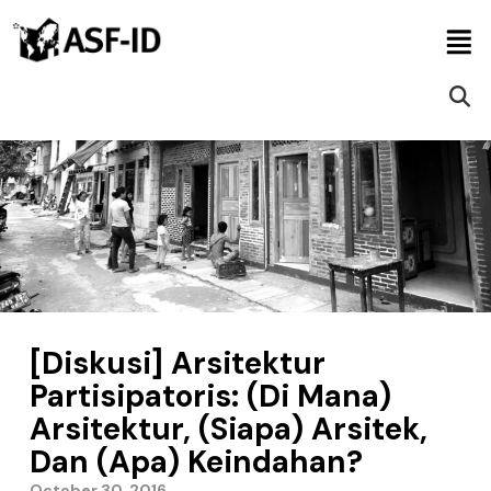
[Diskusi] Arsitektur
Partisipatoris: (di Mana)
Arsitektur, (siapa) Arsitek,
Dan (apa) Keindahan?
October 30, 2016