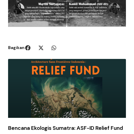
Bagikan
Bencana Ekologis Sumatra: ASF-ID Relief Fund