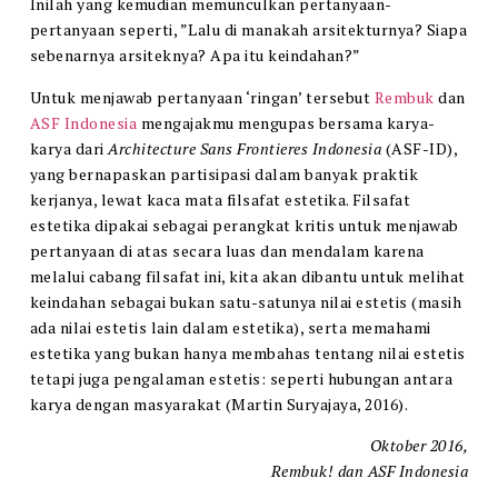
Inilah yang kemudian memunculkan pertanyaan-
pertanyaan seperti, ”Lalu di manakah arsitekturnya? Siapa
sebenarnya arsiteknya? Apa itu keindahan?”
Untuk menjawab pertanyaan ‘ringan’ tersebut
Rembuk
dan
ASF Indonesia
mengajakmu mengupas bersama karya-
karya dari
Architecture Sans Frontieres Indonesia
(ASF-ID),
yang bernapaskan partisipasi dalam banyak praktik
kerjanya, lewat kaca mata filsafat estetika. Filsafat
estetika dipakai sebagai perangkat kritis untuk menjawab
pertanyaan di atas secara luas dan mendalam karena
melalui cabang filsafat ini, kita akan dibantu untuk melihat
keindahan sebagai bukan satu-satunya nilai estetis (masih
ada nilai estetis lain dalam estetika), serta memahami
estetika yang bukan hanya membahas tentang nilai estetis
tetapi juga pengalaman estetis: seperti hubungan antara
karya dengan masyarakat (Martin Suryajaya, 2016).
Oktober 2016,
Rembuk! dan ASF Indonesia